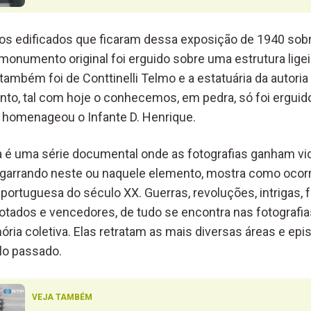
os edificados que ficaram dessa exposição de 1940 sobr
onumento original foi erguido sobre uma estrutura ligeir
também foi de Conttinelli Telmo e a estatuária da autori
to, tal com hoje o conhecemos, em pedra, só foi ergui
s homenageou o Infante D. Henrique.
a é uma série documental onde as fotografias ganham v
 agarrando neste ou naquele elemento, mostra como oco
portuguesa do século XX. Guerras, revoluções, intrigas, 
errotados e vencedores, de tudo se encontra nas fotograf
ia coletiva. Elas retratam as mais diversas áreas e epis
lo passado.
VEJA TAMBÉM