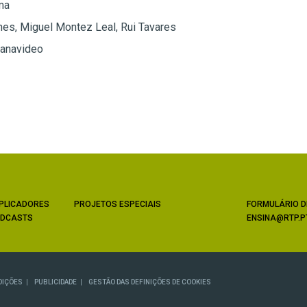
ma
es, Miguel Montez Leal, Rui Tavares
anavideo
PLICADORES
PROJETOS ESPECIAIS
FORMULÁRIO D
DCASTS
ENSINA@RTP.P
DIÇÕES
PUBLICIDADE
GESTÃO DAS DEFINIÇÕES DE COOKIES