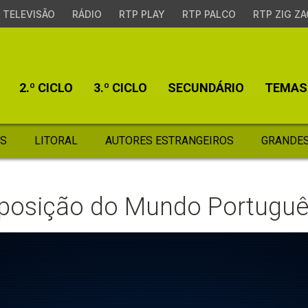
TELEVISÃO
RÁDIO
RTP PLAY
RTP PALCO
RTP ZIG ZA
2.º CICLO
3.º CICLO
SECUNDÁRIO
TEMAS
S
LITORAL
AUTORES ESTRANGEIROS
GRANDES
xposição do Mundo Portugu