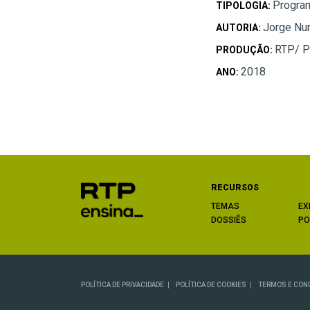
Progra
TIPOLOGIA:
Jorge Nun
AUTORIA:
RTP/ P
PRODUÇÃO:
2018
ANO:
RECURSOS
TEMAS
EX
DOSSIÊS
PO
POLÍTICA DE PRIVACIDADE
POLÍTICA DE COOKIES
TERMOS E CON