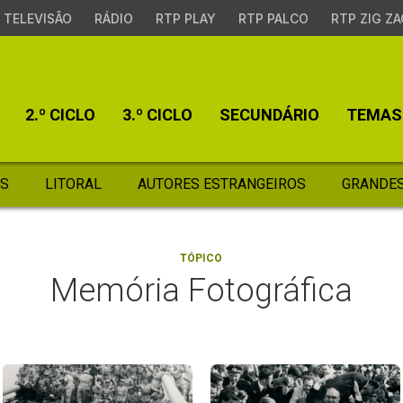
TELEVISÃO
RÁDIO
RTP PLAY
RTP PALCO
RTP ZIG ZA
2.º CICLO
3.º CICLO
SECUNDÁRIO
TEMAS
S
LITORAL
AUTORES ESTRANGEIROS
GRANDES
TÓPICO
Memória Fotográfica