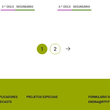
3.º CICLO
SECUNDÁRIO
3.º CICLO
SECUNDÁRIO
1
2
PLICADORES
PROJETOS ESPECIAIS
FORMULÁRIO D
DCASTS
ENSINA@RTP.P