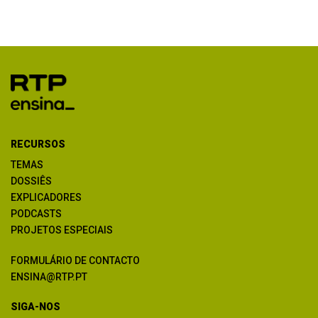
RECURSOS
TEMAS
DOSSIÊS
EXPLICADORES
PODCASTS
PROJETOS ESPECIAIS
FORMULÁRIO DE CONTACTO
ENSINA@RTP.PT
SIGA-NOS