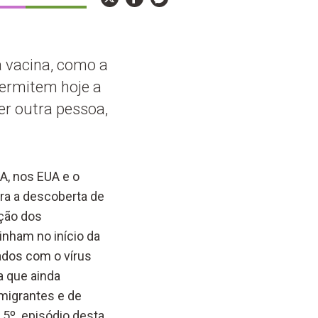
a vacina, como a
permitem hoje a
r outra pessoa,
A, nos EUA e o
ra a descoberta de
ução dos
nham no início da
ados com o vírus
a que ainda
migrantes e de
 5º. episódio desta