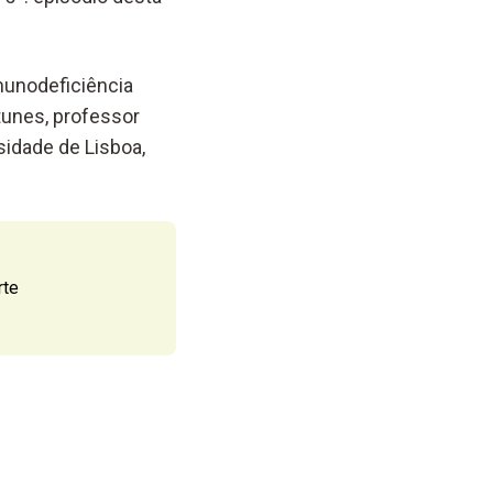
munodeficiência
tunes, professor
sidade de Lisboa,
rte