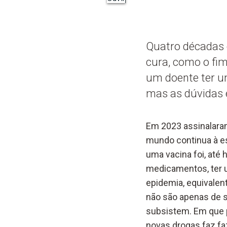
Quatro décadas d
cura, como o fi
um doente ter u
mas as dúvidas 
Em 2023 assinalaram
mundo continua à es
uma vacina foi, até 
medicamentos, ter u
epidemia, equivalen
não são apenas de s
subsistem. Em que p
novas drogas faz fa