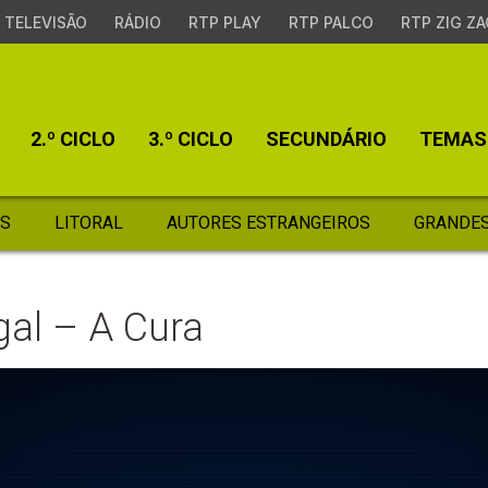
TELEVISÃO
RÁDIO
RTP PLAY
RTP PALCO
RTP ZIG ZA
2.º CICLO
3.º CICLO
SECUNDÁRIO
TEMAS
S
LITORAL
AUTORES ESTRANGEIROS
GRANDES
gal – A Cura