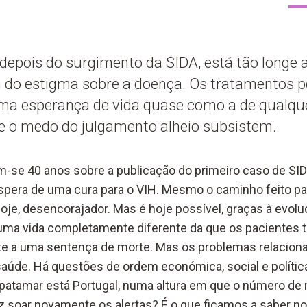
epois do surgimento da SIDA, está tão longe 
m do estigma sobre a doença. Os tratamentos 
ma esperança de vida quase como a de qualque
e o medo do julgamento alheio subsistem.
-se 40 anos sobre a publicação do primeiro caso de SID
pera de uma cura para o VIH. Mesmo o caminho feito pa
hoje, desencorajador. Mas é hoje possível, graças à evol
ma vida completamente diferente da que os pacientes ti
te a uma sentença de morte. Mas os problemas relacion
aúde. Há questões de ordem económica, social e polític
atamar está Portugal, numa altura em que o número de 
z soar novamente os alertas? É o que ficamos a saber no