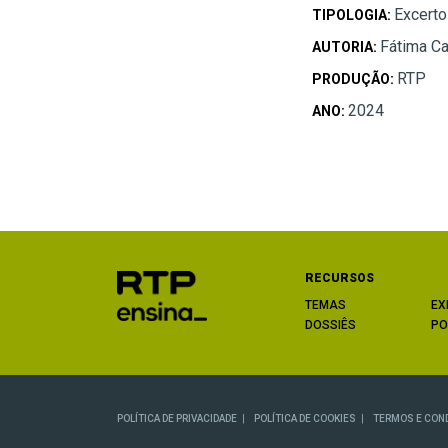
Excert
TIPOLOGIA:
Fátima C
AUTORIA:
RTP
PRODUÇÃO:
2024
ANO:
RECURSOS
TEMAS
EX
DOSSIÊS
PO
POLÍTICA DE PRIVACIDADE
POLÍTICA DE COOKIES
TERMOS E CON