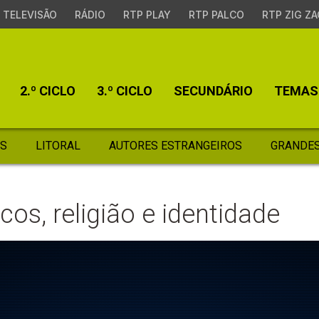
TELEVISÃO
RÁDIO
RTP PLAY
RTP PALCO
RTP ZIG ZA
2.º CICLO
3.º CICLO
SECUNDÁRIO
TEMAS
S
LITORAL
AUTORES ESTRANGEIROS
GRANDES
os, religião e identidade