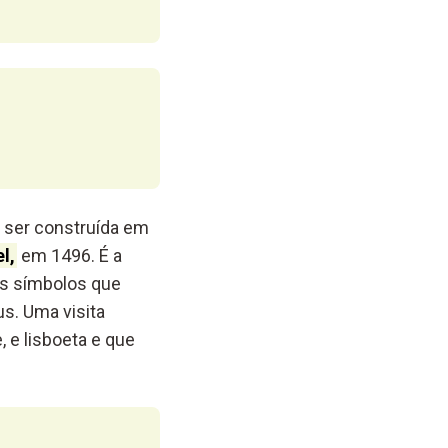
a ser construída em
l,
em 1496. É a
os símbolos que
us. Uma visita
 e lisboeta e que