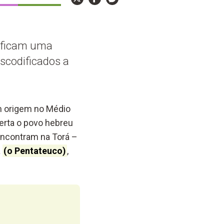
ntificam uma
scodificados a
om origem no Médio
erta o povo hebreu
 encontram na Torá –
a
(o Pentateuco)
,