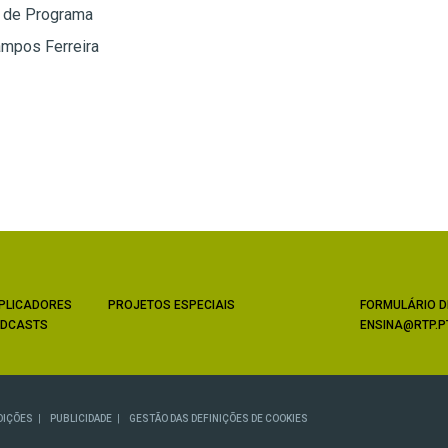
o de Programa
ampos Ferreira
PLICADORES
PROJETOS ESPECIAIS
FORMULÁRIO D
DCASTS
ENSINA@RTP.P
DIÇÕES
PUBLICIDADE
GESTÃO DAS DEFINIÇÕES DE COOKIES