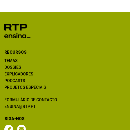
RECURSOS
TEMAS
DOSSIÊS
EXPLICADORES
PODCASTS
PROJETOS ESPECIAIS
FORMULÁRIO DE CONTACTO
ENSINA@RTP.PT
SIGA-NOS