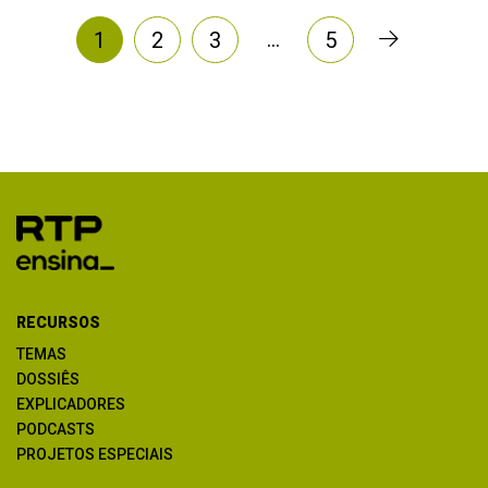
…
1
2
3
5
RECURSOS
TEMAS
DOSSIÊS
EXPLICADORES
PODCASTS
PROJETOS ESPECIAIS