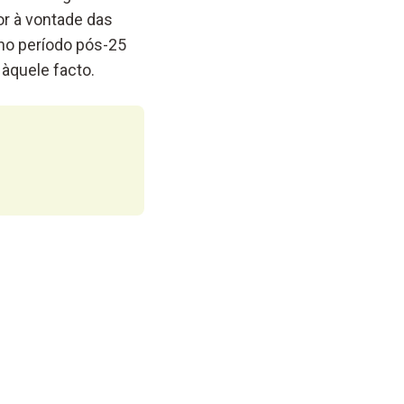
or à vontade das
 no período pós-25
àquele facto.