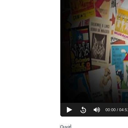
00:00
/
04:5
Ouvir