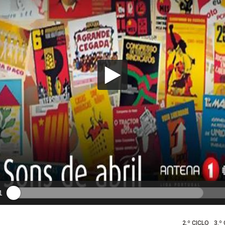
1
2.º CICLO
3.º