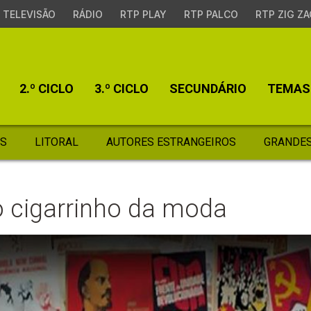
TELEVISÃO
RÁDIO
RTP PLAY
RTP PALCO
RTP ZIG ZA
2.º CICLO
3.º CICLO
SECUNDÁRIO
TEMAS
S
LITORAL
AUTORES ESTRANGEIROS
GRANDES
 o cigarrinho da moda