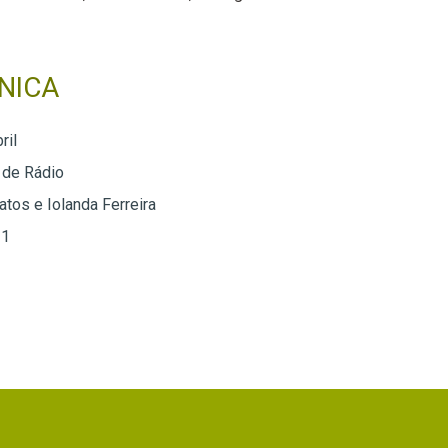
NICA
ril
 de Rádio
tos e Iolanda Ferreira
 1