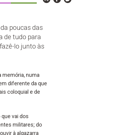
inda poucas das
a de tudo para
fazê-lo junto às
 da memória, numa
em diferente da que
s coloquial e de
 que vai dos
tes militares; do
ouvir à algazarra