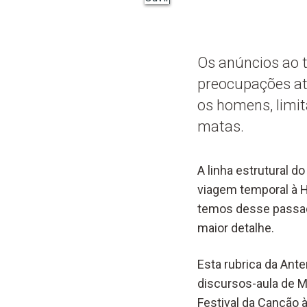
Os anúncios ao 
preocupações atu
os homens, limit
matas.
A linha estrutural 
viagem temporal à H
temos desse passado
maior detalhe.
Esta rubrica da Ant
discursos-aula de M
Festival da Canção à