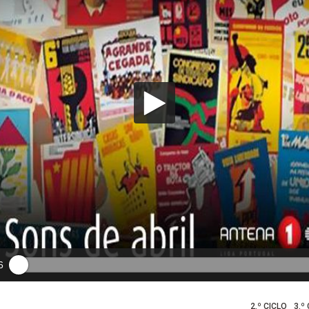
6
2.º CICLO
3.º