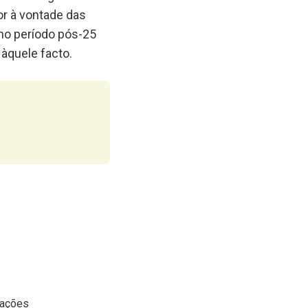
or à vontade das
 no período pós-25
àquele facto.
cações