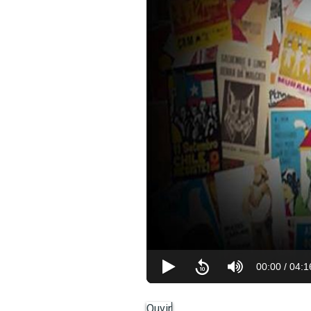
00:00
/
04:1
Ouvir