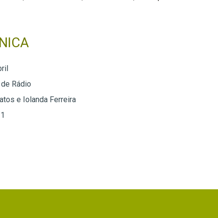
NICA
ril
 de Rádio
tos e Iolanda Ferreira
 1