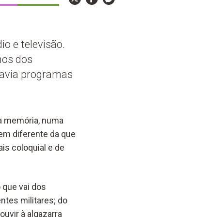
o e televisão.
hos dos
 havia programas
 da memória, numa
em diferente da que
s coloquial e de
 que vai dos
tes militares; do
ouvir à algazarra