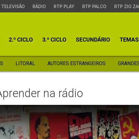
TELEVISÃO
RÁDIO
RTP PLAY
RTP PALCO
RTP ZIG ZA
2.º CICLO
3.º CICLO
SECUNDÁRIO
TEMAS
S
LITORAL
AUTORES ESTRANGEIROS
GRANDES
Aprender na rádio