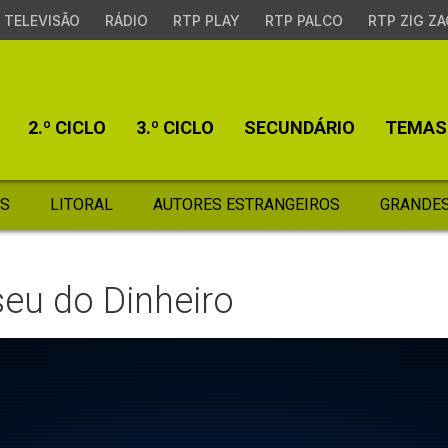
TELEVISÃO
RÁDIO
RTP PLAY
RTP PALCO
RTP ZIG ZA
2.º CICLO
3.º CICLO
SECUNDÁRIO
TEMAS
S
LITORAL
AUTORES ESTRANGEIROS
GRANDES
eu do Dinheiro