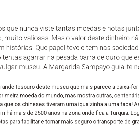
 que nunca viste tantas moedas e notas junt
so, muito valiosas. Mas o valor deste dinheiro 
 histórias. Que papel teve e tem nas sociedad
tentas agarrar na pesada barra de ouro que es
vulgar museu. A Margarida Sampayo guia-te ne
 grande tesouro deste museu que mais parece a caixa-fort
 primeira moeda do mundo, mas mostra outras, centenár
a que os chineses tiveram uma igualzinha a uma faca! A
m há mais de 2500 anos na zona onde fica a Turquia. Logo
as para facilitar e tornar mais seguro o transporte de g