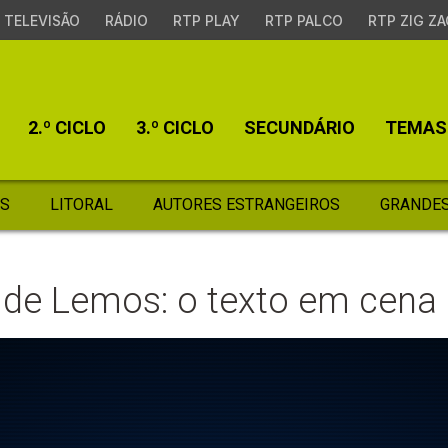
TELEVISÃO
RÁDIO
RTP PLAY
RTP PALCO
RTP ZIG ZA
2.º CICLO
3.º CICLO
SECUNDÁRIO
TEMAS
S
LITORAL
AUTORES ESTRANGEIROS
GRANDES
 de Lemos: o texto em cena