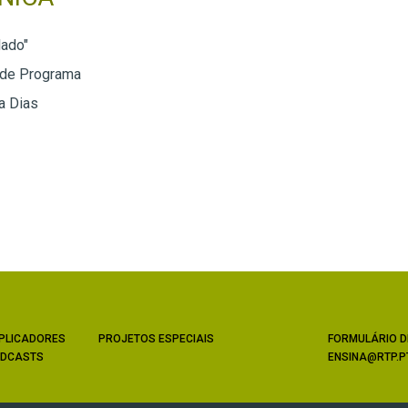
lado"
 de Programa
a Dias
PLICADORES
PROJETOS ESPECIAIS
FORMULÁRIO D
DCASTS
ENSINA@RTP.P