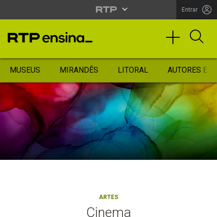
Entrar
MUSEUS
MIRANDÊS
LITORAL
AUTORES ES
ARTES
Cinema