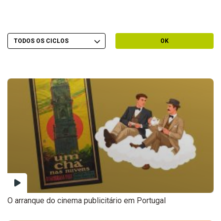
Escolher Ciclo
Filtrar por Ciclo
OK
O arranque do cinema publicitário em Portugal