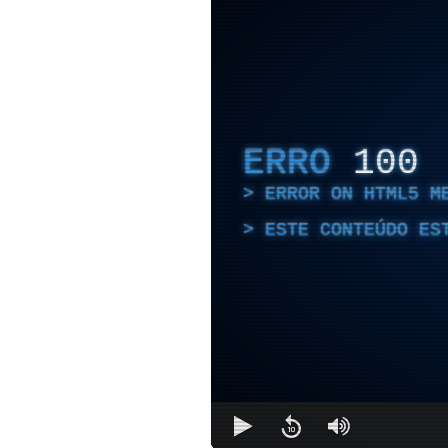
ERRO
100
ERROR ON HTML5 M
ESTE CONTEÚDO ES