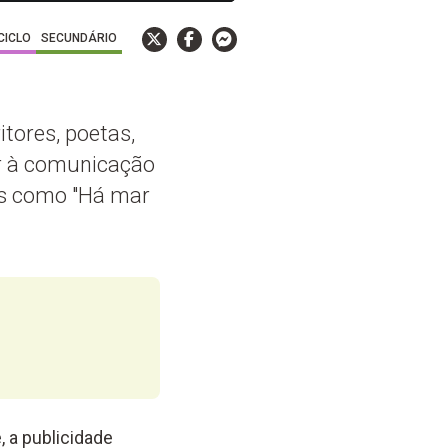
 CICLO
SECUNDÁRIO
tores, poetas,
or à comunicação
es como "Há mar
 a publicidade