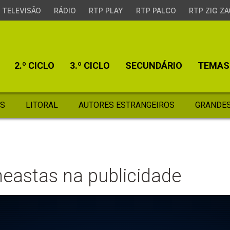
TELEVISÃO
RÁDIO
RTP PLAY
RTP PALCO
RTP ZIG ZA
2.º CICLO
3.º CICLO
SECUNDÁRIO
TEMAS
S
LITORAL
AUTORES ESTRANGEIROS
GRANDES
ineastas na publicidade