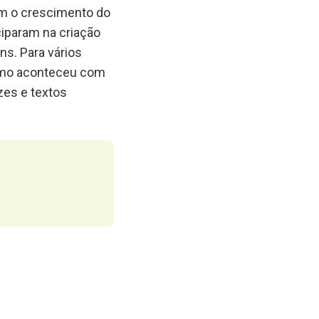
om o crescimento do
iciparam na criação
ns. Para vários
como aconteceu com
zes e textos