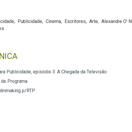
icidade
Publicidade
Cinema
Escritores
Arte
Alexandre O' Ne
es
NICA
para Publicidade, episódio 3: A Chegada da Televisão
o de Programa
ilmmaking p/RTP