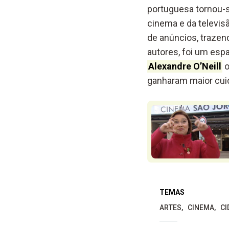
portuguesa tornou-
cinema e da televisã
de anúncios, trazen
autores, foi um es
Alexandre O’Neill
o
ganharam maior cuid
TEMAS
ARTES
CINEMA
CI