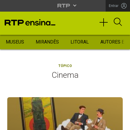
Entrar
MUSEUS
MIRANDÊS
LITORAL
AUTORES ES
TÓPICO
Cinema