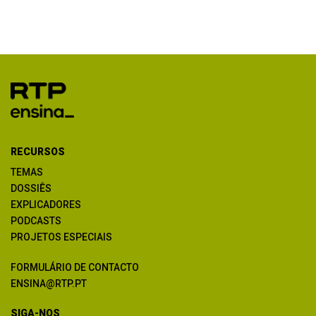
RECURSOS
TEMAS
DOSSIÊS
EXPLICADORES
PODCASTS
PROJETOS ESPECIAIS
FORMULÁRIO DE CONTACTO
ENSINA@RTP.PT
SIGA-NOS