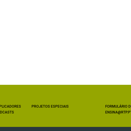
PLICADORES
PROJETOS ESPECIAIS
FORMULÁRIO D
DCASTS
ENSINA@RTP.P