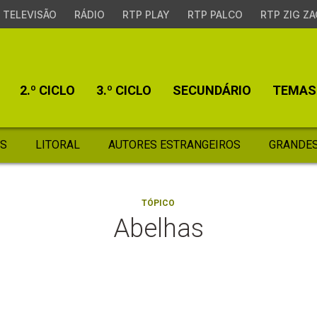
TELEVISÃO
RÁDIO
RTP PLAY
RTP PALCO
RTP ZIG ZA
2.º CICLO
3.º CICLO
SECUNDÁRIO
TEMAS
S
LITORAL
AUTORES ESTRANGEIROS
GRANDES
TÓPICO
Abelhas