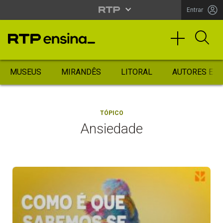
Entrar
MUSEUS
MIRANDÊS
LITORAL
AUTORES ES
TÓPICO
Ansiedade