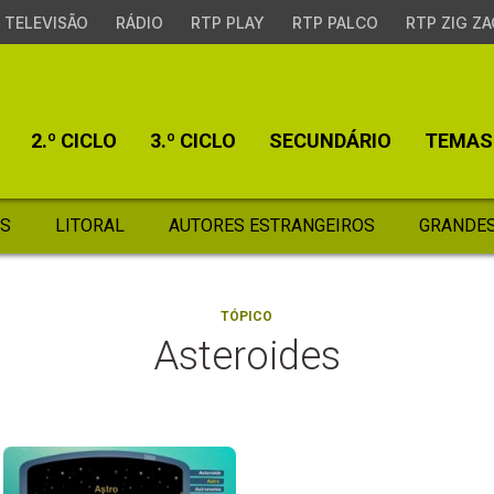
TELEVISÃO
RÁDIO
RTP PLAY
RTP PALCO
RTP ZIG ZA
2.º CICLO
3.º CICLO
SECUNDÁRIO
TEMAS
S
LITORAL
AUTORES ESTRANGEIROS
GRANDES
TÓPICO
Asteroides