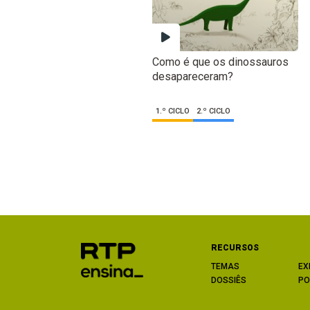
Como é que os dinossauros
desapareceram?
1.º CICLO
2.º CICLO
RECURSOS
TEMAS
EX
DOSSIÊS
PO