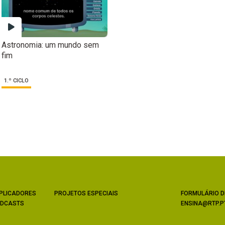
Astronomia: um mundo sem
fim
1.º CICLO
PLICADORES
PROJETOS ESPECIAIS
FORMULÁRIO D
DCASTS
ENSINA@RTP.P