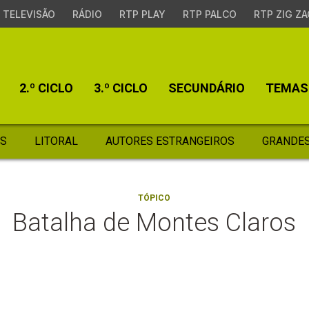
TELEVISÃO
RÁDIO
RTP PLAY
RTP PALCO
RTP ZIG ZA
2.º CICLO
3.º CICLO
SECUNDÁRIO
TEMAS
S
LITORAL
AUTORES ESTRANGEIROS
GRANDES
TÓPICO
Batalha de Montes Claros