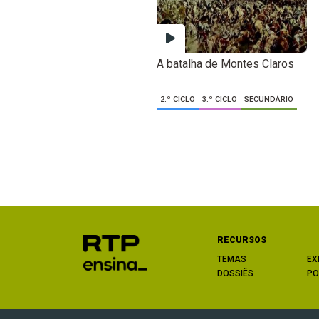
A batalha de Montes Claros
2.º CICLO
3.º CICLO
SECUNDÁRIO
RECURSOS
TEMAS
EX
DOSSIÊS
PO