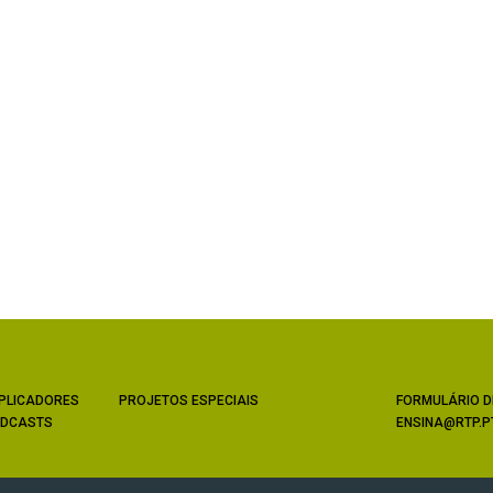
PLICADORES
PROJETOS ESPECIAIS
FORMULÁRIO D
DCASTS
ENSINA@RTP.P