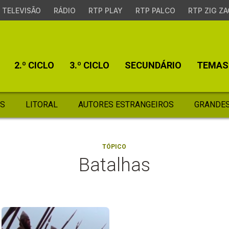
TELEVISÃO
RÁDIO
RTP PLAY
RTP PALCO
RTP ZIG ZA
2.º CICLO
3.º CICLO
SECUNDÁRIO
TEMAS
S
LITORAL
AUTORES ESTRANGEIROS
GRANDES
TÓPICO
Batalhas