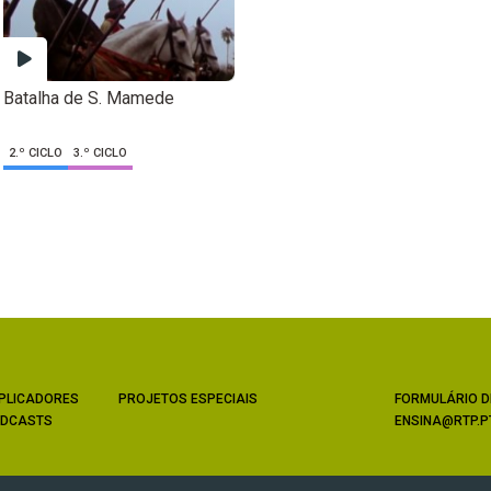
Batalha de S. Mamede
2.º CICLO
3.º CICLO
PLICADORES
PROJETOS ESPECIAIS
FORMULÁRIO D
DCASTS
ENSINA@RTP.P