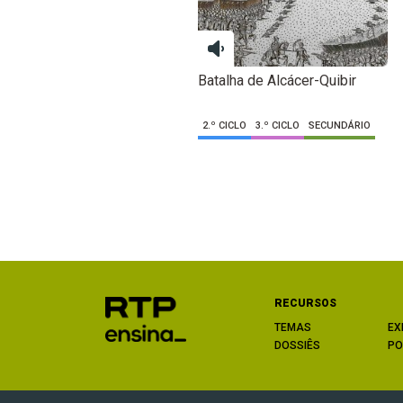
Batalha de Alcácer-Quibir
2.º CICLO
3.º CICLO
SECUNDÁRIO
RECURSOS
TEMAS
EX
DOSSIÊS
PO