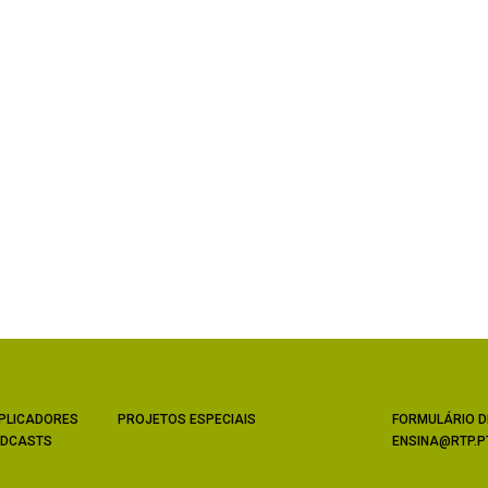
PLICADORES
PROJETOS ESPECIAIS
FORMULÁRIO D
DCASTS
ENSINA@RTP.P