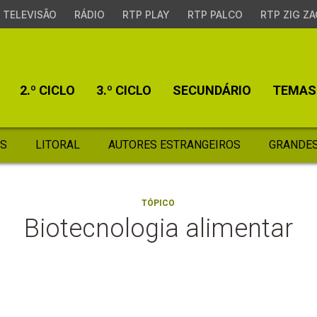
TELEVISÃO
RÁDIO
RTP PLAY
RTP PALCO
RTP ZIG ZA
2.º CICLO
3.º CICLO
SECUNDÁRIO
TEMAS
S
LITORAL
AUTORES ESTRANGEIROS
GRANDES
TÓPICO
Biotecnologia alimentar