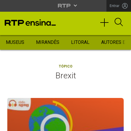
Entrar
MUSEUS
MIRANDÊS
LITORAL
AUTORES ES
TÓPICO
Brexit