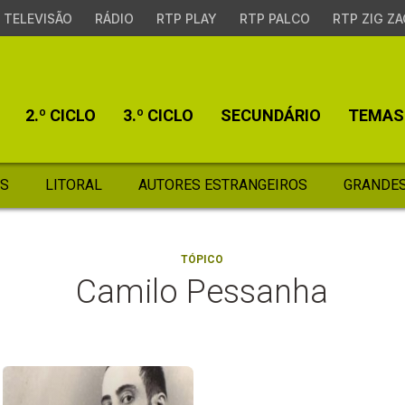
TELEVISÃO
RÁDIO
RTP PLAY
RTP PALCO
RTP ZIG ZA
2.º CICLO
3.º CICLO
SECUNDÁRIO
TEMAS
S
LITORAL
AUTORES ESTRANGEIROS
GRANDES
TÓPICO
Camilo Pessanha