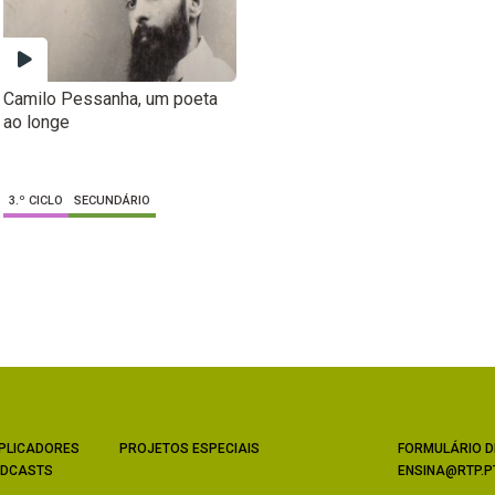
Camilo Pessanha, um poeta
ao longe
3.º CICLO
SECUNDÁRIO
PLICADORES
PROJETOS ESPECIAIS
FORMULÁRIO D
DCASTS
ENSINA@RTP.P