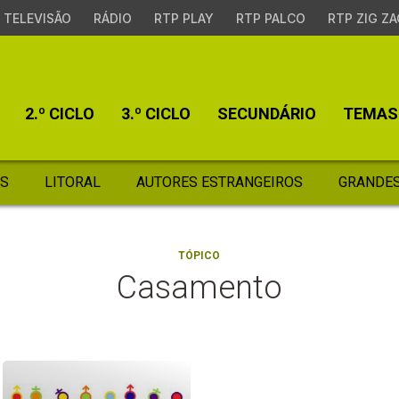
TELEVISÃO
RÁDIO
RTP PLAY
RTP PALCO
RTP ZIG ZA
2.º CICLO
3.º CICLO
SECUNDÁRIO
TEMAS
S
LITORAL
AUTORES ESTRANGEIROS
GRANDES
TÓPICO
Casamento