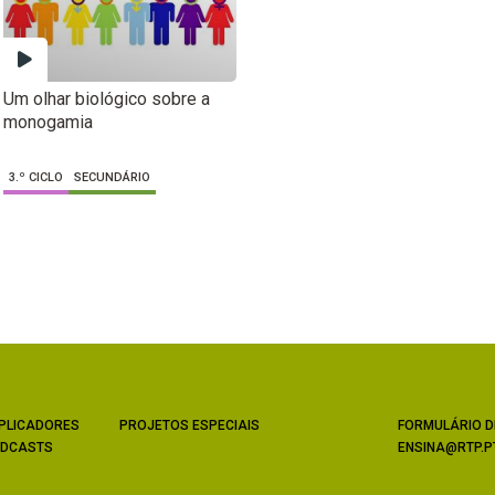
Um olhar biológico sobre a
monogamia
3.º CICLO
SECUNDÁRIO
PLICADORES
PROJETOS ESPECIAIS
FORMULÁRIO D
DCASTS
ENSINA@RTP.P