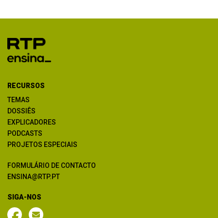
RECURSOS
TEMAS
DOSSIÊS
EXPLICADORES
PODCASTS
PROJETOS ESPECIAIS
FORMULÁRIO DE CONTACTO
ENSINA@RTP.PT
SIGA-NOS