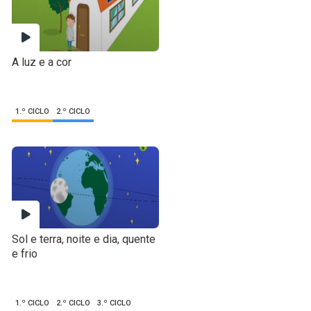
A luz e a cor
1.º CICLO
2.º CICLO
Sol e terra, noite e dia, quente
e frio
1.º CICLO
2.º CICLO
3.º CICLO