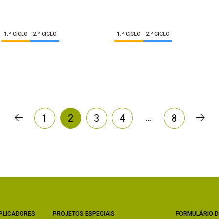
1.º CICLO
2.º CICLO
1.º CICLO
2.º CICLO
…
1
2
3
4
8
PLICADORES
PROJETOS ESPECIAIS
FORMULÁRIO D