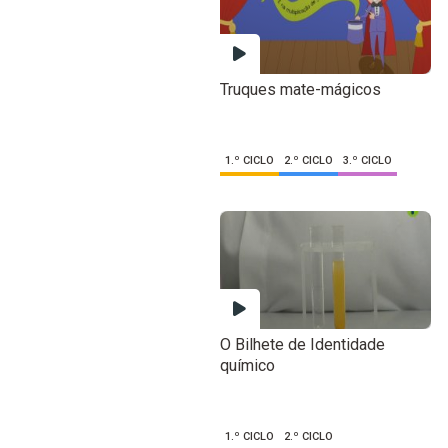
Truques mate-mágicos
1.º CICLO
2.º CICLO
3.º CICLO
O Bilhete de Identidade
químico
1.º CICLO
2.º CICLO