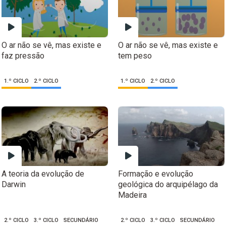
O ar não se vê, mas existe e
O ar não se vê, mas existe e
faz pressão
tem peso
1.º CICLO
2.º CICLO
1.º CICLO
2.º CICLO
A teoria da evolução de
Formação e evolução
Darwin
geológica do arquipélago da
Madeira
2.º CICLO
3.º CICLO
SECUNDÁRIO
2.º CICLO
3.º CICLO
SECUNDÁRIO