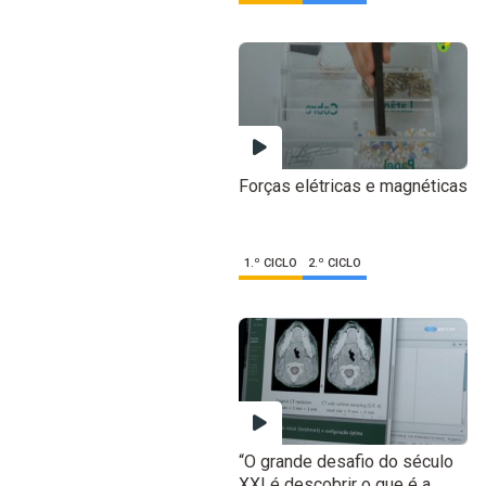
Forças elétricas e magnéticas
1.º CICLO
2.º CICLO
“O grande desafio do século
XXI é descobrir o que é a