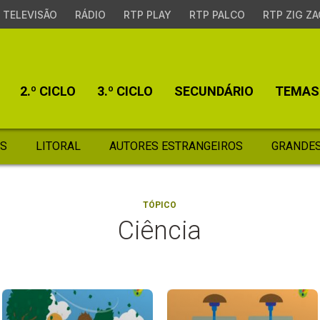
TELEVISÃO
RÁDIO
RTP PLAY
RTP PALCO
RTP ZIG ZA
2.º CICLO
3.º CICLO
SECUNDÁRIO
TEMAS
S
LITORAL
AUTORES ESTRANGEIROS
GRANDES
TÓPICO
Ciência