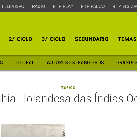
TELEVISÃO
RÁDIO
RTP PLAY
RTP PALCO
RTP ZIG ZA
2.º CICLO
3.º CICLO
SECUNDÁRIO
TEMAS
S
LITORAL
AUTORES ESTRANGEIROS
GRANDES
TÓPICO
ia Holandesa das Índias Oc