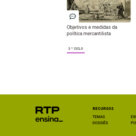
Objetivos e medidas da
política mercantilista
3.º CICLO
RECURSOS
TEMAS
EX
DOSSIÊS
PO