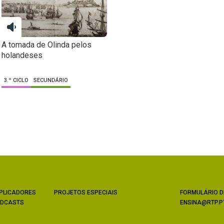
A tomada de Olinda pelos
holandeses
3.º CICLO
SECUNDÁRIO
PLICADORES
PROJETOS ESPECIAIS
FORMULÁRIO D
DCASTS
ENSINA@RTP.P