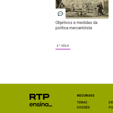
Objetivos e medidas da
política mercantilista
3.º CICLO
RECURSOS
TEMAS
EX
DOSSIÊS
PO