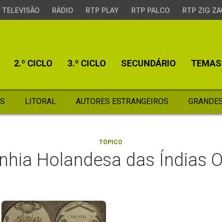
TELEVISÃO
RÁDIO
RTP PLAY
RTP PALCO
RTP ZIG ZA
2.º CICLO
3.º CICLO
SECUNDÁRIO
TEMAS
S
LITORAL
AUTORES ESTRANGEIROS
GRANDES
TÓPICO
hia Holandesa das Índias Or