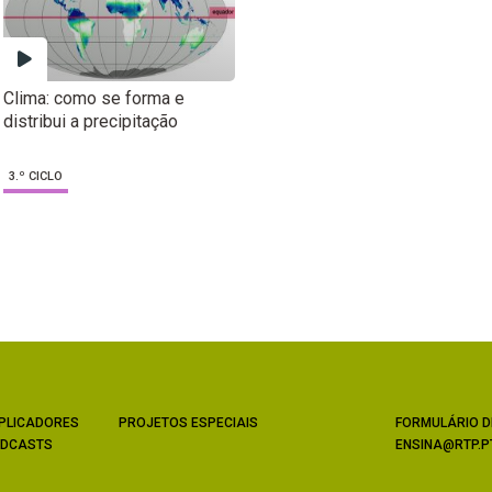
Clima: como se forma e
distribui a precipitação
3.º CICLO
PLICADORES
PROJETOS ESPECIAIS
FORMULÁRIO D
DCASTS
ENSINA@RTP.P