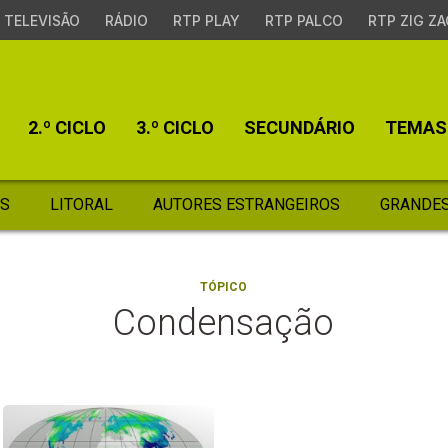
TELEVISÃO
RÁDIO
RTP PLAY
RTP PALCO
RTP ZIG ZA
2.º CICLO
3.º CICLO
SECUNDÁRIO
TEMAS
S
LITORAL
AUTORES ESTRANGEIROS
GRANDES
TÓPICO
Condensação