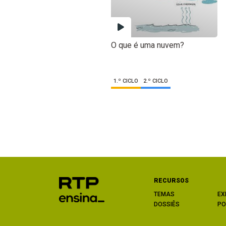
O que é uma nuvem?
1.º CICLO
2.º CICLO
RECURSOS
TEMAS
EX
DOSSIÊS
PO