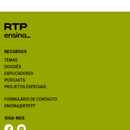
RECURSOS
TEMAS
DOSSIÊS
EXPLICADORES
PODCASTS
PROJETOS ESPECIAIS
FORMULÁRIO DE CONTACTO
ENSINA@RTP.PT
SIGA-NOS