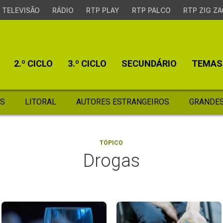
TELEVISÃO
RÁDIO
RTP PLAY
RTP PALCO
RTP ZIG ZA
2.º CICLO
3.º CICLO
SECUNDÁRIO
TEMAS
S
LITORAL
AUTORES ESTRANGEIROS
GRANDES
TÓPICO
Drogas