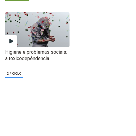
Higiene e problemas sociais:
a toxicodepêndencia
2.º CICLO