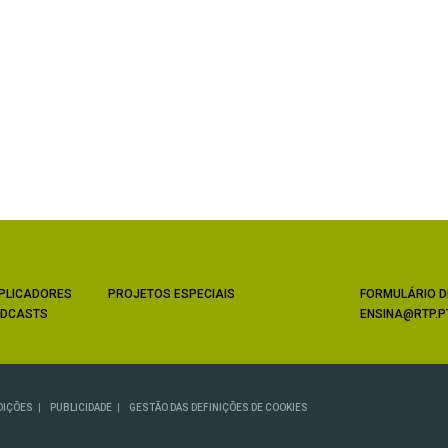
PLICADORES
PROJETOS ESPECIAIS
FORMULÁRIO D
DCASTS
ENSINA@RTP.P
DIÇÕES
PUBLICIDADE
GESTÃO DAS DEFINIÇÕES DE COOKIES