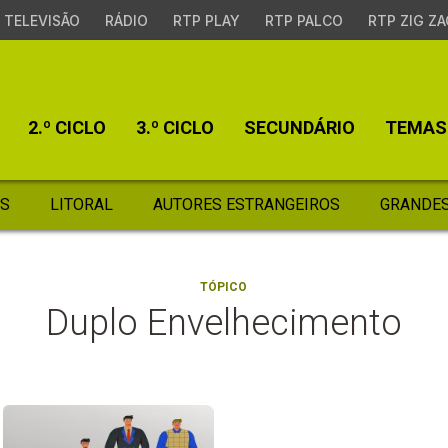
TELEVISÃO
RÁDIO
RTP PLAY
RTP PALCO
RTP ZIG ZA
2.º CICLO
3.º CICLO
SECUNDÁRIO
TEMAS
S
LITORAL
AUTORES ESTRANGEIROS
GRANDES
TÓPICO
Duplo Envelhecimento