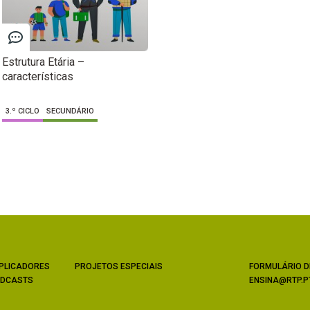
Estrutura Etária –
características
3.º CICLO
SECUNDÁRIO
PLICADORES
PROJETOS ESPECIAIS
FORMULÁRIO D
DCASTS
ENSINA@RTP.P