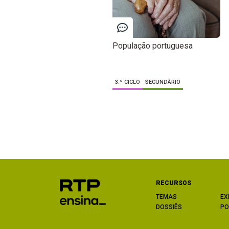
População portuguesa
3.º CICLO
SECUNDÁRIO
RECURSOS
TEMAS
EX
DOSSIÊS
PO