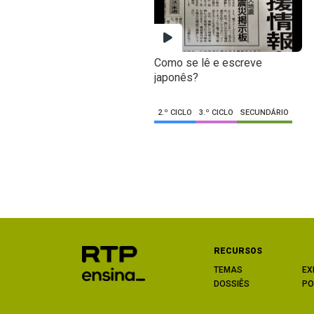
Como se lê e escreve
japonês?
2.º CICLO
3.º CICLO
SECUNDÁRIO
RECURSOS
TEMAS
EX
DOSSIÊS
PO