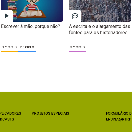
Escrever à mão, porque não?
A escrita e o alargamento das
fontes para os historiadores
1.º CICLO
2.º CICLO
3.º CICLO
PLICADORES
PROJETOS ESPECIAIS
FORMULÁRIO D
DCASTS
ENSINA@RTP.P