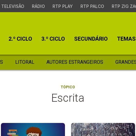
TELEVISÃO
RÁDIO
RTP PLAY
RTP PALCO
RTP ZIG ZA
2.º CICLO
3.º CICLO
SECUNDÁRIO
TEMAS
S
LITORAL
AUTORES ESTRANGEIROS
GRANDES
TÓPICO
Escrita