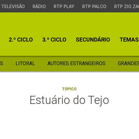
TELEVISÃO
RÁDIO
RTP PLAY
RTP PALCO
RTP ZIG ZA
2.º CICLO
3.º CICLO
SECUNDÁRIO
TEMAS
S
LITORAL
AUTORES ESTRANGEIROS
GRANDES
TÓPICO
Estuário do Tejo