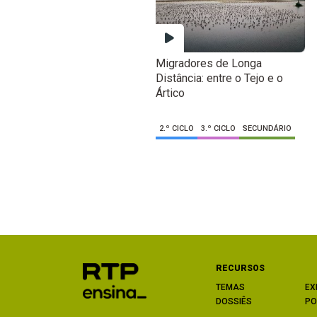
Migradores de Longa
Distância: entre o Tejo e o
Ártico
2.º CICLO
3.º CICLO
SECUNDÁRIO
RECURSOS
TEMAS
EX
DOSSIÊS
PO