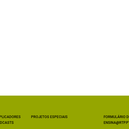
PLICADORES
PROJETOS ESPECIAIS
FORMULÁRIO D
DCASTS
ENSINA@RTP.P