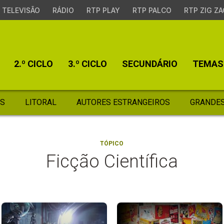
TELEVISÃO
RÁDIO
RTP PLAY
RTP PALCO
RTP ZIG ZA
2.º CICLO
3.º CICLO
SECUNDÁRIO
TEMAS
S
LITORAL
AUTORES ESTRANGEIROS
GRANDES
TÓPICO
Ficção Científica