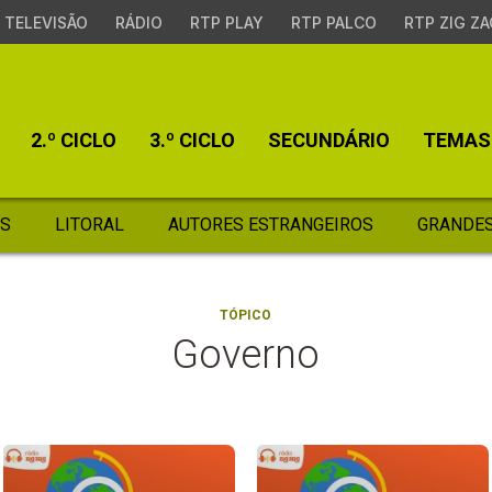
TELEVISÃO
RÁDIO
RTP PLAY
RTP PALCO
RTP ZIG ZA
2.º CICLO
3.º CICLO
SECUNDÁRIO
TEMAS
S
LITORAL
AUTORES ESTRANGEIROS
GRANDES
TÓPICO
Governo