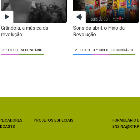
Grândola, a música da
Sons de abril: o Hino da
revolução
Revolução
3.º CICLO
SECUNDÁRIO
2.º CICLO
3.º CICLO
SECUNDÁRIO
PLICADORES
PROJETOS ESPECIAIS
FORMULÁRIO D
DCASTS
ENSINA@RTP.P