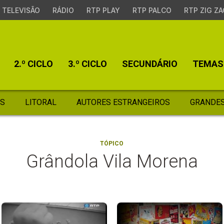
TELEVISÃO
RÁDIO
RTP PLAY
RTP PALCO
RTP ZIG ZA
2.º CICLO
3.º CICLO
SECUNDÁRIO
TEMAS
S
LITORAL
AUTORES ESTRANGEIROS
GRANDES
TÓPICO
Grândola Vila Morena