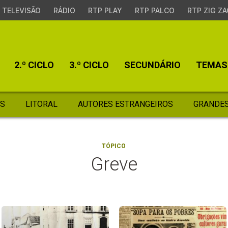
TELEVISÃO
RÁDIO
RTP PLAY
RTP PALCO
RTP ZIG ZA
2.º CICLO
3.º CICLO
SECUNDÁRIO
TEMAS
S
LITORAL
AUTORES ESTRANGEIROS
GRANDES
TÓPICO
Greve