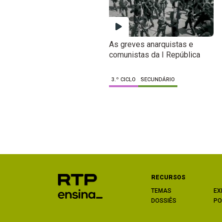
As greves anarquistas e
comunistas da I República
3.º CICLO
SECUNDÁRIO
RECURSOS
TEMAS
EX
DOSSIÊS
PO