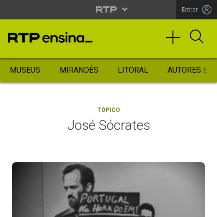
Entrar
MUSEUS
MIRANDÊS
LITORAL
AUTORES ES
TÓPICO
José Sócrates