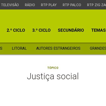
TELEVISÃO
RÁDIO
RTP PLAY
RTP PALCO
RTP ZIG ZA
2.º CICLO
3.º CICLO
SECUNDÁRIO
TEMAS
S
LITORAL
AUTORES ESTRANGEIROS
GRANDES
TÓPICO
Justiça social