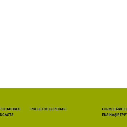
PLICADORES
PROJETOS ESPECIAIS
FORMULÁRIO D
DCASTS
ENSINA@RTP.P