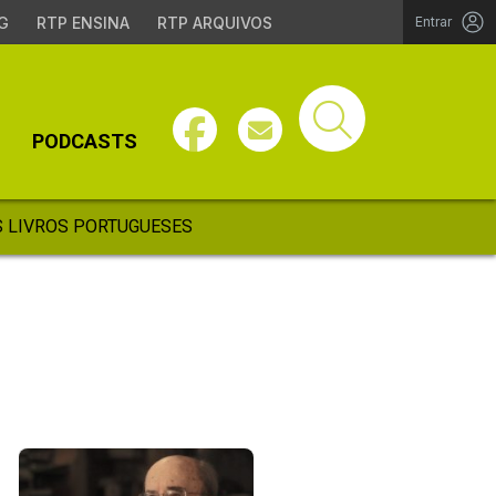
G
RTP ENSINA
RTP ARQUIVOS
Entrar
PODCASTS
 LIVROS PORTUGUESES