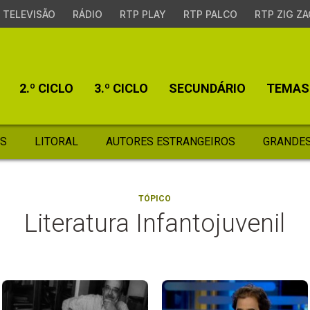
TELEVISÃO
RÁDIO
RTP PLAY
RTP PALCO
RTP ZIG ZA
2.º CICLO
3.º CICLO
SECUNDÁRIO
TEMAS
S
LITORAL
AUTORES ESTRANGEIROS
GRANDES
TÓPICO
Literatura Infantojuvenil