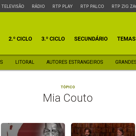
TELEVISÃO
RÁDIO
RTP PLAY
RTP PALCO
RTP ZIG ZA
2.º CICLO
3.º CICLO
SECUNDÁRIO
TEMAS
S
LITORAL
AUTORES ESTRANGEIROS
GRANDES
TÓPICO
Mia Couto