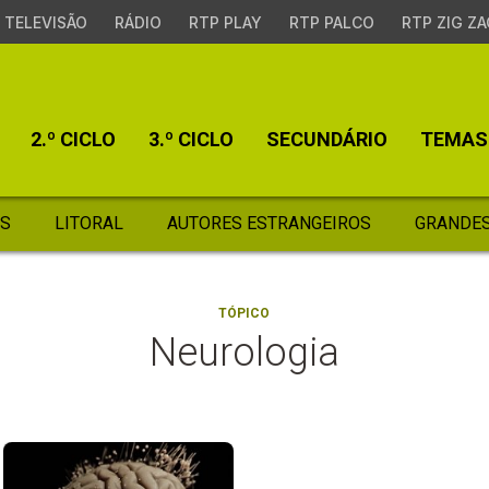
TELEVISÃO
RÁDIO
RTP PLAY
RTP PALCO
RTP ZIG ZA
2.º CICLO
3.º CICLO
SECUNDÁRIO
TEMAS
S
LITORAL
AUTORES ESTRANGEIROS
GRANDES
TÓPICO
Neurologia