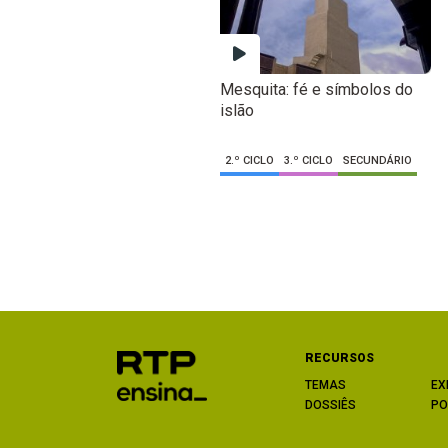
Mesquita: fé e símbolos do
islão
2.º CICLO
3.º CICLO
SECUNDÁRIO
RECURSOS
TEMAS
EX
DOSSIÊS
PO