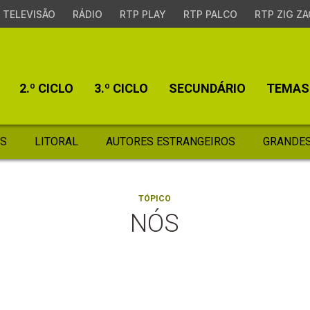
TELEVISÃO
RÁDIO
RTP PLAY
RTP PALCO
RTP ZIG ZA
2.º CICLO
3.º CICLO
SECUNDÁRIO
TEMAS
S
LITORAL
AUTORES ESTRANGEIROS
GRANDES
TÓPICO
NÓS