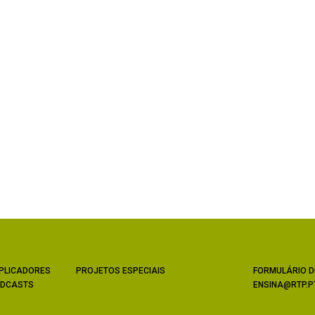
PLICADORES
PROJETOS ESPECIAIS
FORMULÁRIO D
DCASTS
ENSINA@RTP.P