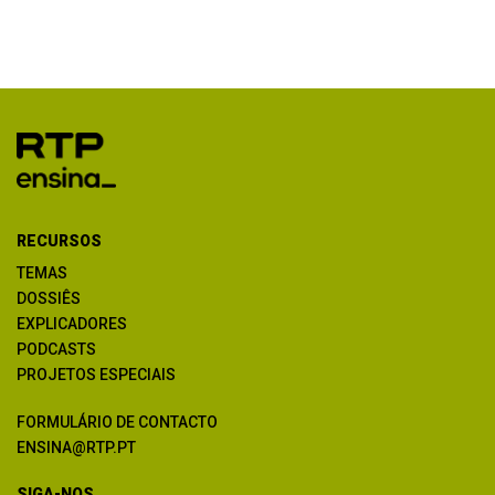
RECURSOS
TEMAS
DOSSIÊS
EXPLICADORES
PODCASTS
PROJETOS ESPECIAIS
FORMULÁRIO DE CONTACTO
ENSINA@RTP.PT
SIGA-NOS