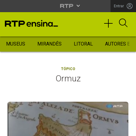
Entrar
MUSEUS
MIRANDÊS
LITORAL
AUTORES ES
TÓPICO
Ormuz