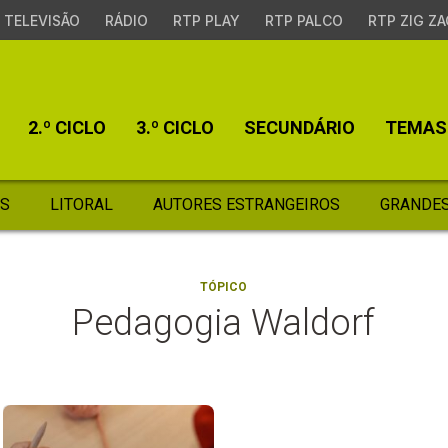
TELEVISÃO
RÁDIO
RTP PLAY
RTP PALCO
RTP ZIG ZA
2.º CICLO
3.º CICLO
SECUNDÁRIO
TEMAS
S
LITORAL
AUTORES ESTRANGEIROS
GRANDES
TÓPICO
Pedagogia Waldorf