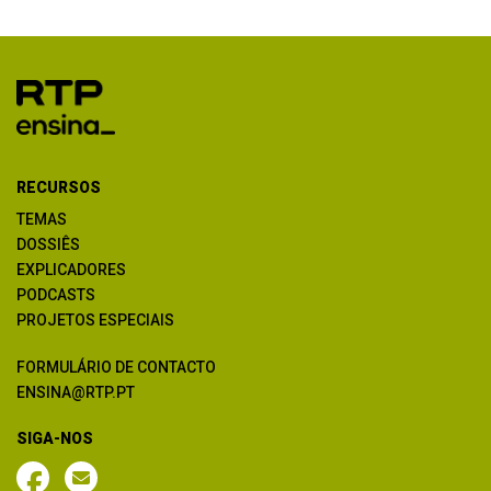
RECURSOS
TEMAS
DOSSIÊS
EXPLICADORES
PODCASTS
PROJETOS ESPECIAIS
FORMULÁRIO DE CONTACTO
ENSINA@RTP.PT
SIGA-NOS