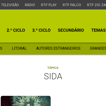
TELEVISÃO
RÁDIO
RTP PLAY
RTP PALCO
RTP ZIG ZA
2.º CICLO
3.º CICLO
SECUNDÁRIO
TEMAS
S
LITORAL
AUTORES ESTRANGEIROS
GRANDES
TÓPICO
SIDA