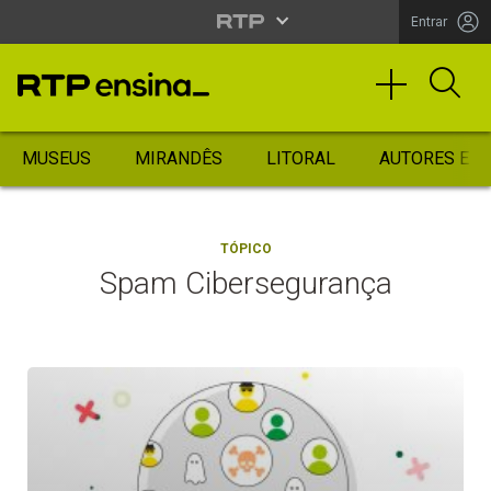
Entrar
MUSEUS
MIRANDÊS
LITORAL
AUTORES ES
TÓPICO
Spam Cibersegurança